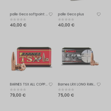
palle Geco softpoint express
palle Geco plus
Rating:
Rating:
0%
0%
40,00 €
40,00 €
BARNES TSX ALL COPPER HUNTING BULLET
Barnes LRX LONG RANGE X BULLET
Rating:
Rating:
0%
0%
79,00 €
75,00 €