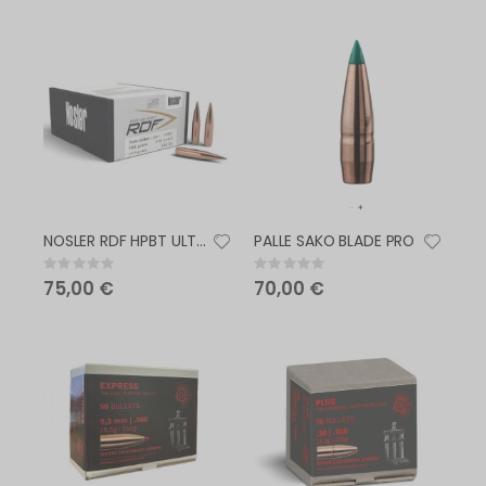
NOSLER RDF HPBT ULTRA - HIGH BC MATCH BULLETS
PALLE SAKO BLADE PRO
Rating:
Rating:
0%
0%
75,00 €
70,00 €