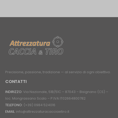
Precisione, passione, tradizione — al servizio di ogni obiettivo.
CONTATTI
INDIRIZZO:
Via Nazionale, 51B/51C – 87043 – Bisignano (CS) –
loc. Mongrassano Scalo – P.IVA IT02664800782
TELEFONO:
(+39) 0984 524016
EMAIL:
info@attrezzaturacacciaetiro.it