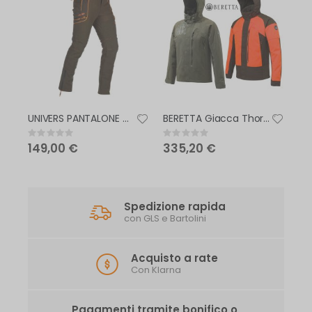
UNIVERS PANTALONE CACCIA MERANO MICROFIBRA U-TEX
BERETTA Giacca Thorn Resistant Evo Waterproof
Rating:
Rating:
0%
0%
149,00 €
335,20 €
Spedizione rapida
con GLS e Bartolini
Acquisto a rate
Con Klarna
Pagamenti tramite bonifico o