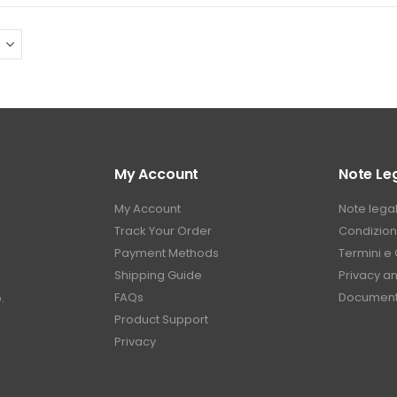
My Account
Note Leg
My Account
Note legal
Track Your Order
Condizioni
Payment Methods
Termini e 
Shipping Guide
Privacy a
FAQs
Document
.
Product Support
Privacy