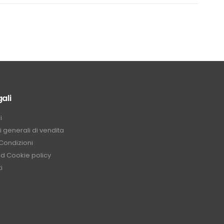
ali
i
 generali di vendita
Condizioni
nd Cookie policy
i