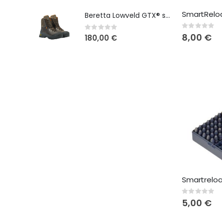
Beretta Lowveld GTX® scarponi da caccia
Rating:
Rating:
0%
0%
8,00 €
180,00 €
Rating:
0%
5,00 €