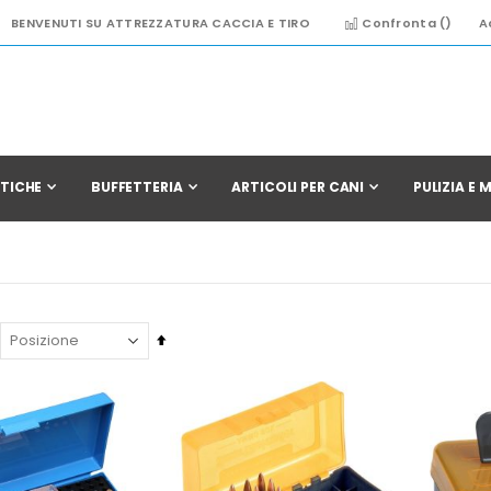
BENVENUTI SU ATTREZZATURA CACCIA E TIRO
Confronta (
)
A
TICHE
BUFFETTERIA
ARTICOLI PER CANI
PULIZIA E
Imposta
la
direzione
decrescente