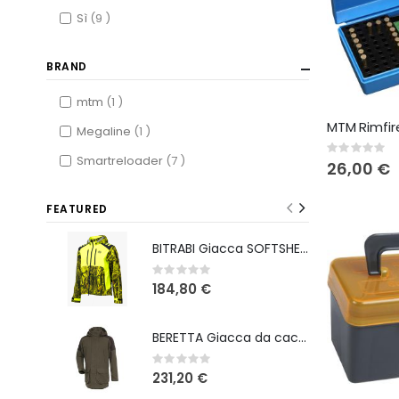
items
Sì
9
BRAND
item
mtm
1
item
Megaline
1
Rating:
items
Smartreloader
7
0%
26,00 €
FEATURED
BITRABI Giacca SOFTSHELL DA CACCIA TIGER GIALLO FLUO
Rating:
0%
184,80 €
BERETTA Giacca da caccia Tri-Active Evo
Rating:
0%
231,20 €