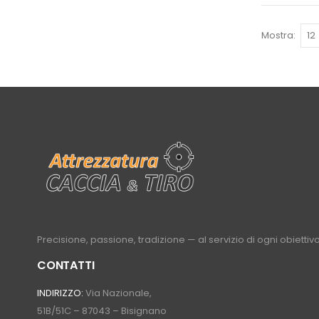
Mostra
Precisione, passione, tradizione — al servizio di ogni obiettivo
CONTATTI
INDIRIZZO:
Via Nazionale,
51B/51C – 87043 – Bisignano