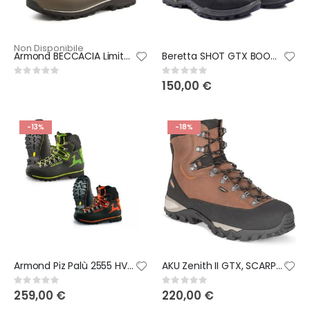
Non Disponibile
Armond BECCACIA Limited edition Scarponi da caccia
Beretta SHOT GTX BOOTS FOREST NIGHT
Rating:
Rating:
0%
0%
150,00 €
-13%
-18%
Armond Piz Palù 2555 HV Scarpone da caccia
AKU Zenith II GTX, SCARPONCINO ESCURSIONE
Rating:
Rating:
0%
0%
259,00 €
220,00 €