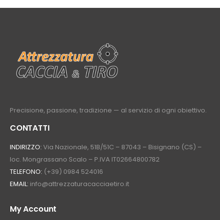
Precisione, passione, tradizione — al servizio di ogni obiettivo.
CONTATTI
INDIRIZZO:
Via Nazionale, 51B/51C – 87043 – Bisignano (CS) –
loc. Mongrassano Scalo – P.IVA IT02664800782
TELEFONO:
(+39) 0984 524016
EMAIL:
info@attrezzaturacacciaetiro.it
My Account