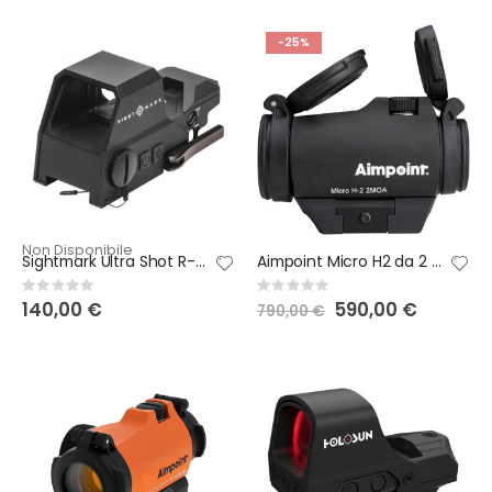
S
530,00 €
p
e
-25%
c
i
a
l
P
r
i
c
e
Non Disponibile
Sightmark Ultra Shot R-Spec Reflex Sight RED DOT
Aimpoint Micro H2 da 2 Moa PUNTO ROSSO
Rating:
Rating:
0%
0%
140,00 €
Special
590,00 €
790,00 €
Price