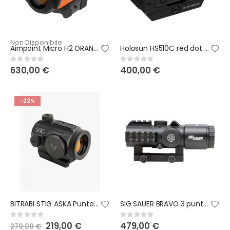
Non Disponibile
Aimpoint Micro H2 ORANGE Punto rosso Red Dot 2MOA
Holosun HS510C red dot PUNTO ROSSO
Rating:
Rating:
0%
0%
630,00 €
400,00 €
-22%
BITRABI STIG ASKA Punto rosso per carabina
SIG SAUER BRAVO 3 punto rosso con ingrandimenti
Rating:
Rating:
0%
0%
Special
219,00 €
479,00 €
279,00 €