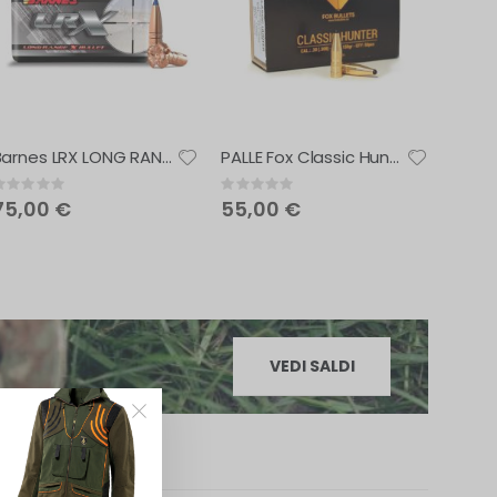
Barnes LRX LONG RANGE X BULLET
PALLE Fox Classic Hunter Bullets 8 mm ( .323 ) – 160 gr 50 PZ.
ating:
Rating:
0%
0%
75,00 €
55,00 €
VEDI SALDI