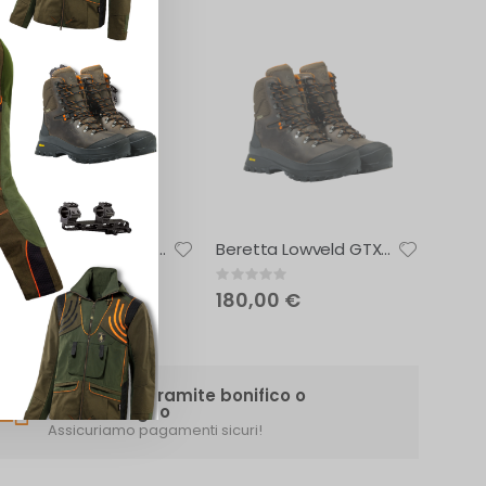
-20%
BERETTA Giacca da caccia Tri-Active Evo
Beretta Lowveld GTX® scarponi da caccia
ating:
Rating:
0%
0%
231,20 €
180,00 €
Pagamenti tramite bonifico o
contrassegno
Assicuriamo pagamenti sicuri!