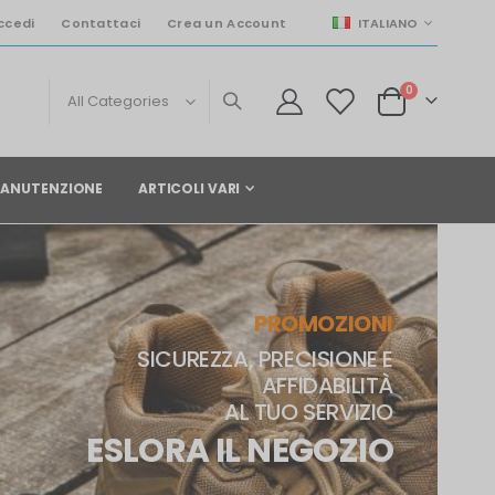
LINGUA
ccedi
Contattaci
Crea un Account
ITALIANO
elementi
0
Cart
 MANUTENZIONE
ARTICOLI VARI
PROMOZIONI
SICUREZZA, PRECISIONE E
AFFIDABILITÀ
AL TUO SERVIZIO
ESLORA IL NEGOZIO