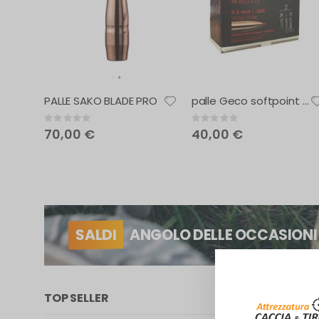
PALLE SAKO BLADE PRO
palle Geco softpoint express
Rating:
Rating:
0%
0%
70,00 €
40,00 €
SALDI
ANGOLO DELLE OCCASIONI
TOP SELLER