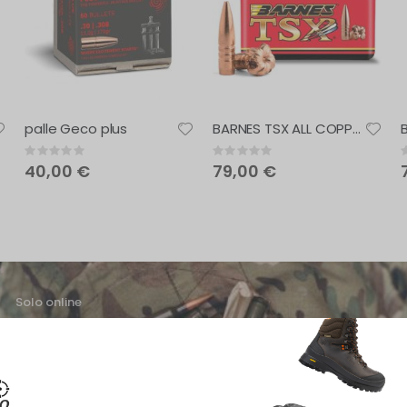
palle Geco plus
BARNES TSX ALL COPPER HUNTING BULLET
Rating:
Rating:
R
0%
0%
40,00 €
79,00 €
Solo online