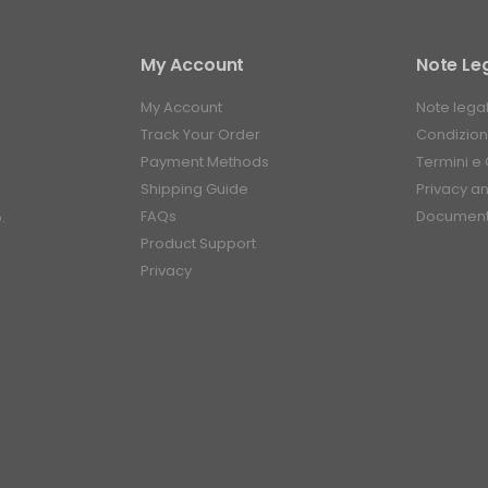
My Account
Note Leg
My Account
Note legal
Track Your Order
Condizioni
Payment Methods
Termini e 
Shipping Guide
Privacy a
FAQs
Document
.
Product Support
Privacy