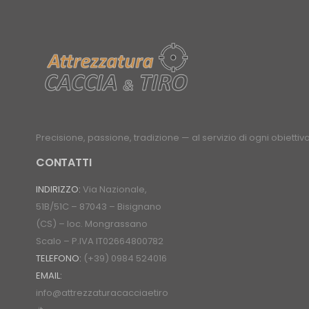
Precisione, passione, tradizione — al servizio di ogni obiettivo
CONTATTI
INDIRIZZO:
Via Nazionale,
51B/51C – 87043 – Bisignano
(CS) – loc. Mongrassano
Scalo – P.IVA IT02664800782
TELEFONO:
(+39) 0984 524016
EMAIL:
info@attrezzaturacacciaetiro