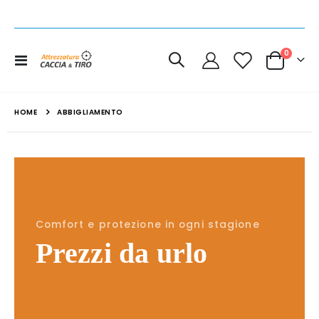
elemen
0
Toggle
Cart
Nav
HOME
ABBIGLIAMENTO
Comfort e protezione in ogni stagione
Prezzi da urlo