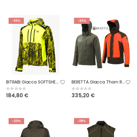
-30%
-20%
BITRABI Giacca SOFTSHELL DA CACCIA TIGER GIALLO FLUO
BERETTA Giacca Thorn Resistant Evo Waterproof
Rating:
Rating:
0%
0%
184,80 €
335,20 €
-20%
-38%