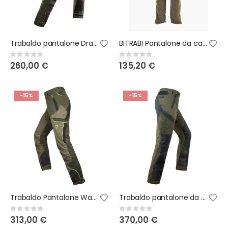
Trabaldo pantalone Dragonfly Evo
BITRABI Pantalone da caccia antispino e antistrappo WOLF
Rating:
Rating:
0%
0%
260,00 €
135,20 €
-15%
-15%
Trabaldo Pantalone Warrior
Trabaldo pantalone da caccia Striker clima
Rating:
Rating:
0%
0%
313,00 €
370,00 €