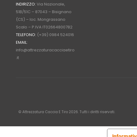
INDIRIZZO:
Via Nazionale,
51B/51C – 87043 – Bisignano
(CS) – loc. Mongrassano
Scalo – P.IVA IT02664800782
TELEFONO:
(+39) 0984 524016
EMAIL:
info@attrezzaturacacciaetiro
.it
© Attrezzatura Caccia E Tiro 2026. Tutti i diritti riservati.
Informativ