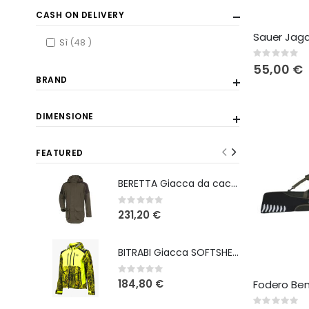
CASH ON DELIVERY
items
Sì
48
Rating:
0%
55,00 €
BRAND
DIMENSIONE
FEATURED
BERETTA Giacca da caccia Tri-Active Evo
Rating:
0%
231,20 €
BITRABI Giacca SOFTSHELL DA CACCIA TIGER GIALLO FLUO
Rating:
0%
184,80 €
Fodero Bene
Rating: