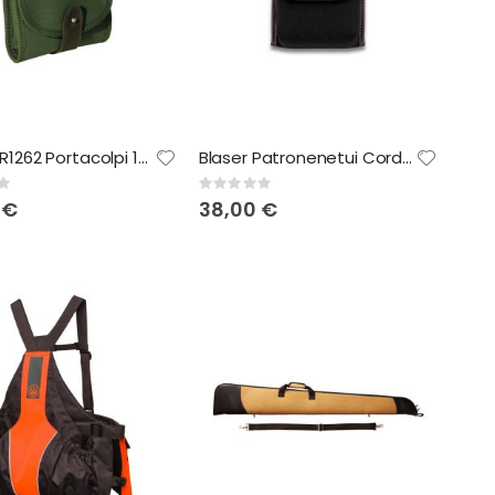
Riserva R1262 Portacolpi 10 celle
Blaser Patronenetui Cordura
Rating:
0%
 €
38,00 €