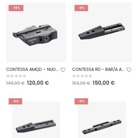
-19%
-6%
CONTESSA AMQD – NUOVO ATTACCO A SGANCIO RAPIDO PICATINNY/WEAVER PER RED DOT
CONTESSA RD - BAR/A ATTACCO FISSO PER PUNTO ROSSO
Rating:
Rating:
0%
0%
Special
120,00 €
Special
150,00 €
149,00 €
159,00 €
Price
Price
-6%
-6%