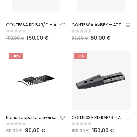
CONTESSA RD BAR/C – ATTACCO FISSO PER PUNTO ROSSO
CONTESSA AMBFX – ATTACCO FISSO PER AIMPOINT ATTACCO FISSO PER AIMPOINT
Rating:
Rating:
0%
0%
Special
150,00 €
Special
80,00 €
159,00 €
85,00 €
Price
Price
-10%
-6%
Burris Supporto universale per bocchette di ventilazione
CONTESSA RD BAR/B – ATTACCO FISSO PER PUNTO ROSSO
Rating:
Rating:
0%
0%
Special
80,00 €
Special
150,00 €
89,00 €
159,00 €
Price
Price