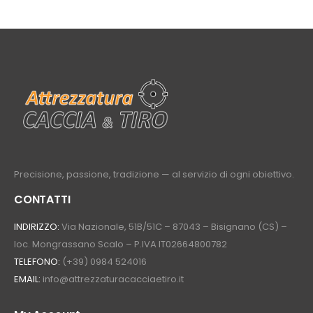
Precisione, passione, tradizione — al servizio di ogni obiettivo.
CONTATTI
INDIRIZZO:
Via Nazionale, 51B/51C – 87043 – Bisignano (CS) –
loc. Mongrassano Scalo – P.IVA IT02664800782
TELEFONO:
(+39) 0984 524016
EMAIL:
info@attrezzaturacacciaetiro.it