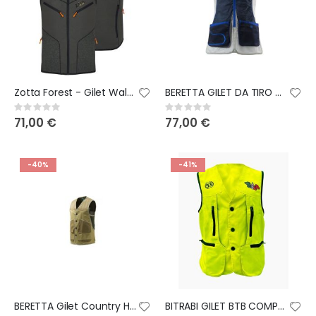
Zotta Forest - Gilet Walker man vest verde
BERETTA GILET DA TIRO DT11 VEST
Rating:
Rating:
0%
0%
71,00 €
77,00 €
-40%
-41%
BERETTA Gilet Country Hunting Vest
BITRABI GILET BTB COMPETITION GIALLO FLUO