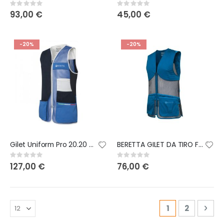
Rating:
Rating:
0%
0%
93,00 €
45,00 €
-20%
-20%
Gilet Uniform Pro 20.20 edizione italiana
BERETTA GILET DA TIRO FULL MESH VEST BLUE TWILIGHT
Rating:
Rating:
0%
0%
127,00 €
76,00 €
Pagina
Attualmente s
Pagina
Pag
Suc
1
2