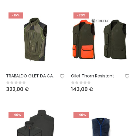
-15%
-20%
TRABALDO GILET DA CACCIA INTREPID
Gilet Thorn Resistant
Rating:
Rating:
0%
0%
322,00 €
143,00 €
-40%
-40%