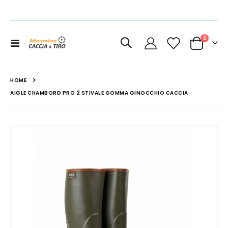
elemen
0
Toggle
Cart
Nav
HOME
AIGLE CHAMBORD PRO 2 STIVALE GOMMA GINOCCHIO CACCIA
Vai
alla
fine
della
galleria
di
immagini