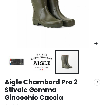
Vai
Aigle Chambord Pro 2
all'inizio
della
Stivale Gomma
galleria
Ginocchio Caccia
di
immagini