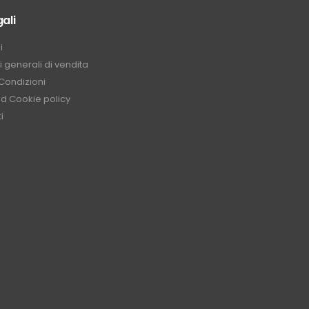
ali
i
 generali di vendita
Condizioni
nd Cookie policy
i