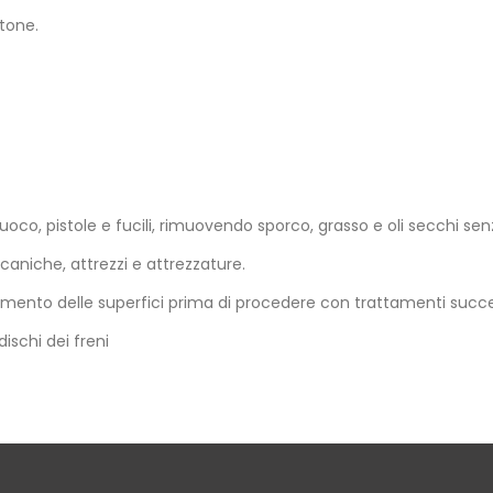
tone.
 fuoco, pistole e fucili, rimuovendo sporco, grasso e oli secchi se
ccaniche, attrezzi e attrezzature.
ttamento delle superfici prima di procedere con trattamenti succe
dischi dei freni