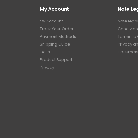
My Account
Note Leg
My Account
Note legal
Track Your Order
Condizioni
Payment Methods
Termini e 
Shipping Guide
Privacy a
FAQs
Document
.
Product Support
Privacy