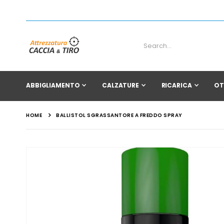
ABBIGLIAMENTO
CALZATURE
RICARICA
OT
HOME
BALLISTOL SGRASSANTORE A FREDDO SPRAY
Vai
alla
fine
della
galleria
di