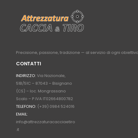
Precisione, passione, tradizione — al servizio di ogni obiettivo
CONTATTI
INDIRIZZO:
Via Nazionale,
51B/51C – 87043 – Bisignano
(CS) – loc. Mongrassano
Scalo – P.IVA IT02664800782
TELEFONO:
(+39) 0984 524016
EMAIL:
info@attrezzaturacacciaetiro
.it