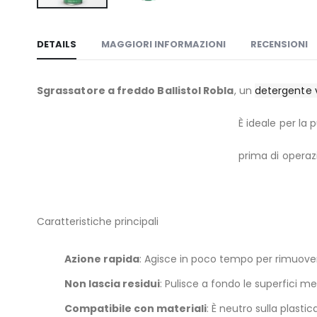
Vai
all'inizio
DETAILS
MAGGIORI INFORMAZIONI
RECENSIONI
della
galleria
di
Sgrassatore a freddo Ballistol Robla
, un
detergente v
immagini
È ideale per la pulizia di armi, ma è effica
prima di operazioni di brunitur
Caratteristiche principali
Azione rapida
: Agisce in poco tempo per rimuovere
Non lascia residui
: Pulisce a fondo le superfici me
Compatibile con materiali
: È neutro sulla plastic