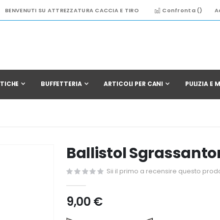
BENVENUTI SU ATTREZZATURA CACCIA E TIRO
Confronta (
)
A
TICHE
BUFFETTERIA
ARTICOLI PER CANI
PULIZIA E
Ballistol Sgrassanto
Sii il primo a recensire questo prod
9,00 €