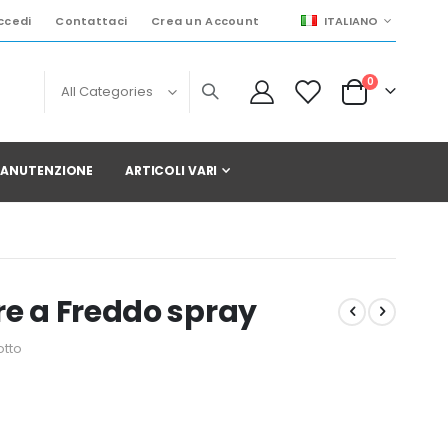
LINGUA
ccedi
Contattaci
Crea un Account
ITALIANO
elementi
0
Cart
 MANUTENZIONE
ARTICOLI VARI
re a Freddo spray
otto