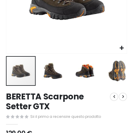
Vai
BERETTA Scarpone
all'inizio
della
Setter GTX
galleria
di
Sii il primo a recensire questo prodotto
immagini