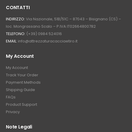
CONTATTI
INDIRIZZO:
Via Nazionale, 51B/51C – 87043 – Bisignano (CS) –
loc. Mongrassano Scalo – P.IVA IT02664800782
TELEFONO:
(+39) 0984 524016
EMAIL:
info@attrezzaturacacciaetiro.it
My Account
My Account
Track Your Order
Payment Methods
Shipping Guide
FAQs
Product Support
Privacy
Note Legali