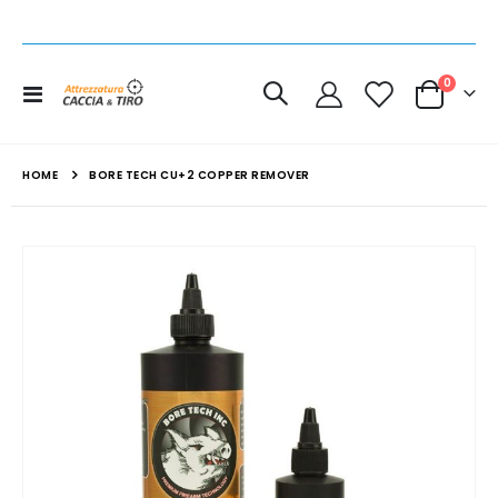
elemen
0
Toggle
Cart
Nav
HOME
BORE TECH CU+2 COPPER REMOVER
Vai
alla
fine
della
galleria
di
immagini