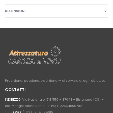
RECENSIONI
Precisione, passione, tradizione — al servizio di ogni obiettivo.
CONTATTI
INDIRIZZO:
Via Nazionale, 51B/51C – 87043 – Bisignano (CS) –
loc. Mongrassano Scalo – P.IVA IT02664800782
TELEFONO:
(+39) 0984 524016