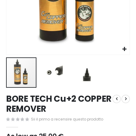
Vai
BORE TECH Cu+2 COPPER
all'inizio
della
REMOVER
galleria
di
Sii il primo a recensire questo prodotto
immagini