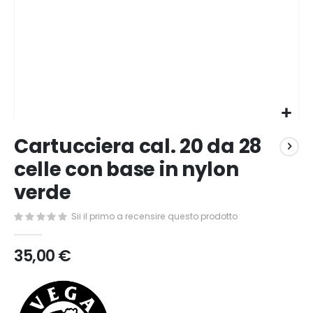
Vai
Cartucciera cal. 20 da 28
all'inizio
della
celle con base in nylon
galleria
verde
di
immagini
Sii il primo a recensire questo prodotto
35,00 €