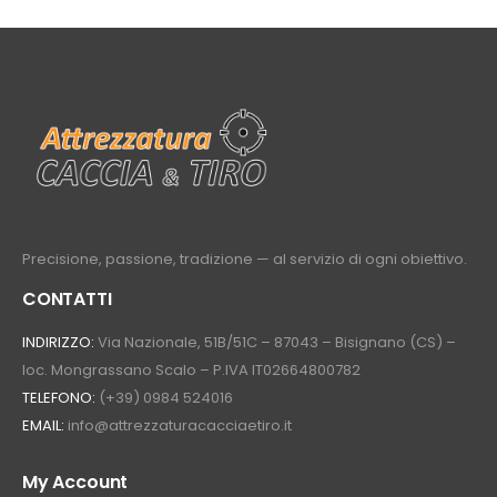
Precisione, passione, tradizione — al servizio di ogni obiettivo.
CONTATTI
INDIRIZZO:
Via Nazionale, 51B/51C – 87043 – Bisignano (CS) –
loc. Mongrassano Scalo – P.IVA IT02664800782
TELEFONO:
(+39) 0984 524016
EMAIL:
info@attrezzaturacacciaetiro.it
My Account