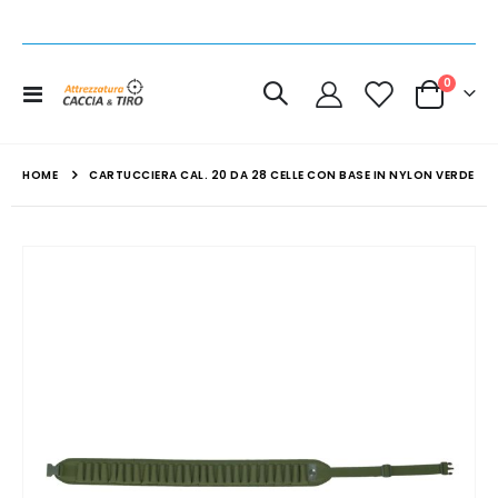
elemen
0
Toggle
Cart
Nav
HOME
CARTUCCIERA CAL. 20 DA 28 CELLE CON BASE IN NYLON VERDE
Vai
alla
fine
della
galleria
di
immagini