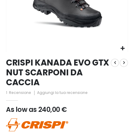
Vai
CRISPI KANADA EVO GTX
all'inizio
della
NUT SCARPONI DA
galleria
CACCIA
di
immagini
1
Recensione
Aggiungi la tua recensione
As low as
240,00 €