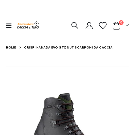
elemen
0
Toggle
Cart
Nav
HOME
CRISPI KANADA EVO GTX NUT SCARPONI DA CACCIA
Vai
alla
fine
della
galleria
di
immagini