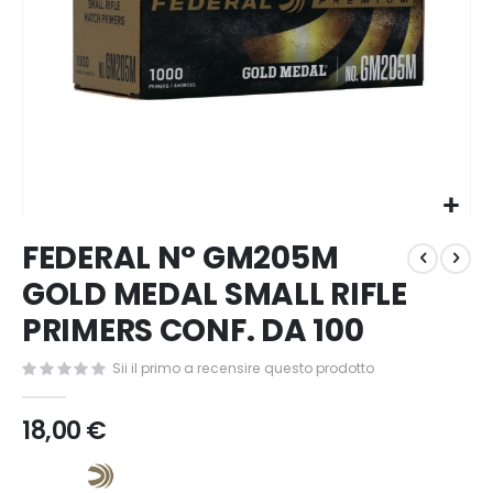
Vai
FEDERAL N° GM205M
all'inizio
della
GOLD MEDAL SMALL RIFLE
galleria
PRIMERS CONF. DA 100
di
immagini
Sii il primo a recensire questo prodotto
18,00 €