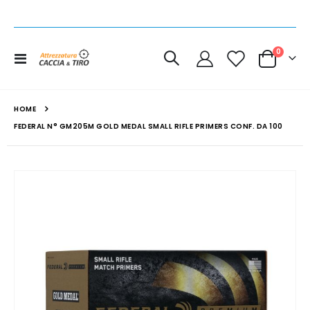
elemen
0
Toggle
Cart
Nav
HOME
FEDERAL N° GM205M GOLD MEDAL SMALL RIFLE PRIMERS CONF. DA 100
Vai
alla
fine
della
galleria
di
immagini