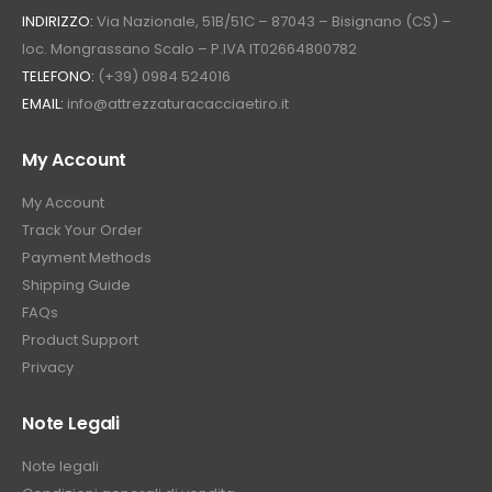
INDIRIZZO:
Via Nazionale, 51B/51C – 87043 – Bisignano (CS) –
loc. Mongrassano Scalo – P.IVA IT02664800782
TELEFONO:
(+39) 0984 524016
EMAIL:
info@attrezzaturacacciaetiro.it
My Account
My Account
Track Your Order
Payment Methods
Shipping Guide
FAQs
Product Support
Privacy
Note Legali
Note legali