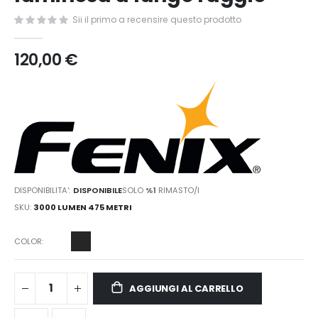
immagini
Sii il primo a recensire questo prodotto
120,00 €
DISPONIBILITA':
DISPONIBILE
SOLO
%1
RIMASTO/I
SKU
3000 LUMEN 475 METRI
COLOR
AGGIUNGI AL CARRELLO