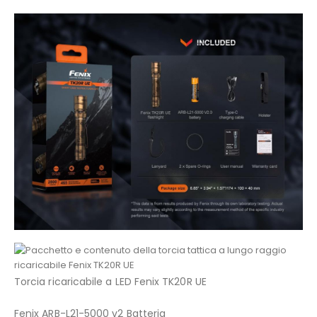
Torcia ricaricabile a LED Fenix TK20R UE
Fenix ARB-L21-5000 v2 Batteria