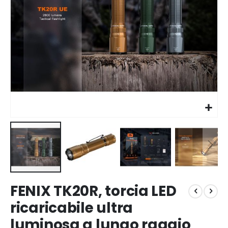
Vai
FENIX TK20R, torcia LED
all'inizio
della
ricaricabile ultra
galleria
luminosa a lungo raggio
di