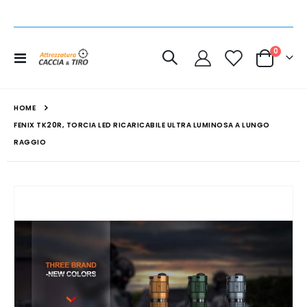
elemen
0
Toggle
Cart
Nav
HOME
FENIX TK20R, TORCIA LED RICARICABILE ULTRA LUMINOSA A LUNGO
RAGGIO
Vai
alla
fine
della
galleria
di
immagini