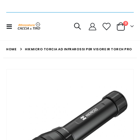
elemen
0
Toggle
Cart
Nav
HOME
HIKMICRO TORCIA AD INFRAROSSI PER VISORE IR TORCH PRO
Vai
alla
fine
della
galleria
di
immagini