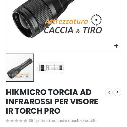
Vai
HIKMICRO TORCIA AD
all'inizio
della
INFRAROSSI PER VISORE
galleria
IR TORCH PRO
di
immagini
Sii il primo a recensire questo prodotto