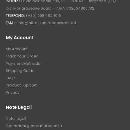
INDIRIZZO:
Via Nazionale, 51B/51C – 87043 – Bisignano (CS) –
loc. Mongrassano Scalo – P.IVA IT02664800782
TELEFONO:
(+39) 0984 524016
EMAIL:
info@attrezzaturacacciaetiro.it
My Account
My Account
Track Your Order
Payment Methods
Shipping Guide
FAQs
Product Support
Privacy
Note Legali
Note legali
Condizioni generali di vendita