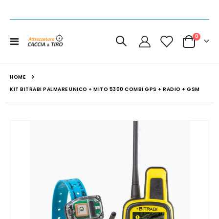
elemen
0
Toggle
Cart
Nav
HOME
KIT BITRABI PALMARE UNICO + MITO 5300 COMBI GPS + RADIO + GSM
Vai
alla
fine
della
galleria
di
immagini