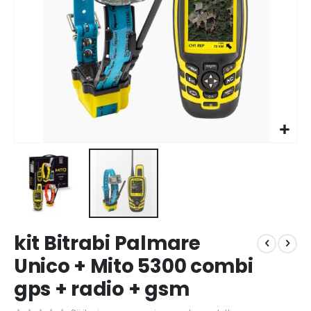
Vai
kit Bitrabi Palmare
all'inizio
della
Unico + Mito 5300 combi
galleria
gps + radio + gsm
di
immagini