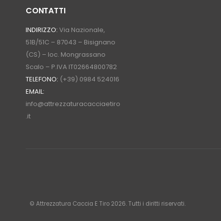
CONTATTI
INDIRIZZO:
Via Nazionale,
51B/51C – 87043 – Bisignano
(CS) – loc. Mongrassano
Scalo – P.IVA IT02664800782
TELEFONO:
(+39) 0984 524016
EMAIL:
info@attrezzaturacacciaetiro
.it
© Attrezzatura Caccia E Tiro 2026. Tutti i diritti riservati.