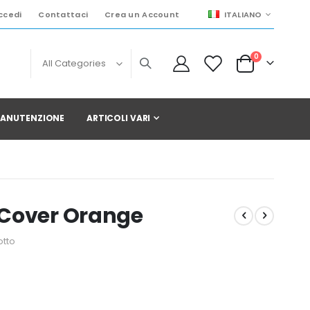
LINGUA
ccedi
Contattaci
Crea un Account
ITALIANO
elementi
0
Cart
 MANUTENZIONE
ARTICOLI VARI
 Cover Orange
otto