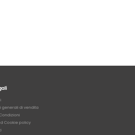
ali
i
 generali di vendita
Condizioni
nd Cookie policy
i