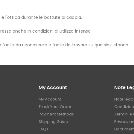
e l'ottica durante le battute di caccia.
ezza anche in condizioni di utilizzo intenso.
 facile da riconoscere e facile da trovare su qualsiasi sfondo.
My Account
Note Leg
My Account
Note legal
Track Your Order
Condizioni
Payment Methods
Termini e 
Shipping Guide
Privacy a
FAQs
Document
.