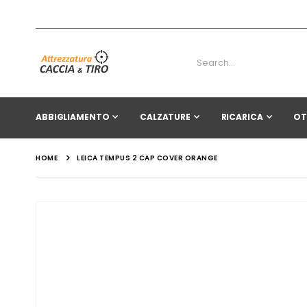
ABBIGLIAMENTO
CALZATURE
RICARICA
OT
HOME
LEICA TEMPUS 2 CAP COVER ORANGE
Vai
alla
fine
della
galleria
di