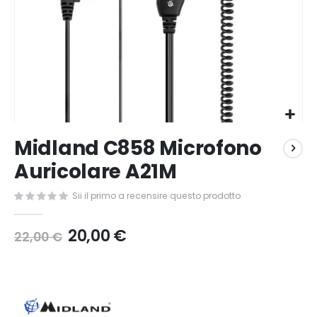
Vai
Midland C858 Microfono
all'inizio
della
Auricolare A21M
galleria
di
Sii il primo a recensire questo prodotto
immagini
20,00 €
22,00 €