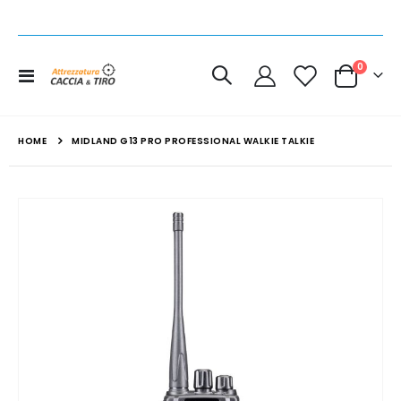
elemen
0
Toggle
Cart
Nav
HOME
MIDLAND G13 PRO PROFESSIONAL WALKIE TALKIE
Vai
alla
fine
della
galleria
di
immagini