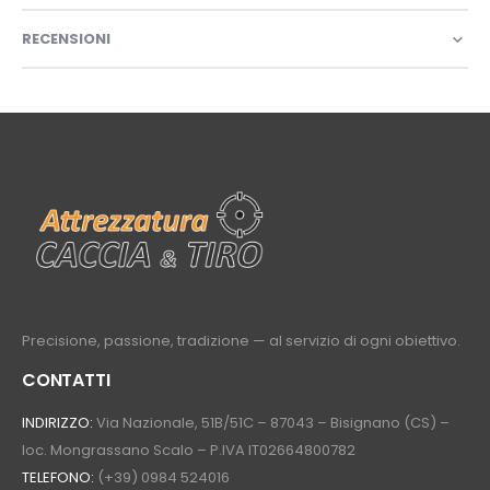
RECENSIONI
Precisione, passione, tradizione — al servizio di ogni obiettivo.
CONTATTI
INDIRIZZO:
Via Nazionale, 51B/51C – 87043 – Bisignano (CS) –
loc. Mongrassano Scalo – P.IVA IT02664800782
TELEFONO:
(+39) 0984 524016