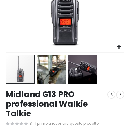
Vai
Midland G13 PRO
all'inizio
della
professional Walkie
galleria
Talkie
di
immagini
Sii il primo a recensire questo prodotto