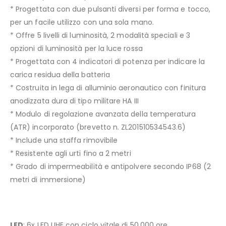
* Progettata con due pulsanti diversi per forma e tocco,
per un facile utilizzo con una sola mano.
* Offre 5 livelli di luminosità, 2 modalità speciali e 3
opzioni di luminosità per la luce rossa
* Progettata con 4 indicatori di potenza per indicare la
carica residua della batteria
* Costruita in lega di alluminio aeronautico con finitura
anodizzata dura di tipo militare HA III
* Modulo di regolazione avanzata della temperatura
(ATR) incorporato (brevetto n. ZL201510534543.6)
* Include una staffa rimovibile
* Resistente agli urti fino a 2 metri
* Grado di impermeabilità e antipolvere secondo IP68 (2
metri di immersione)
LED
: 6x LED UHE con ciclo vitale di 50,000 ore