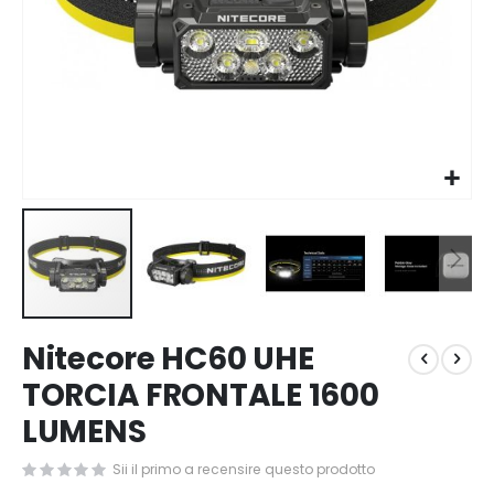
Vai
Nitecore HC60 UHE
all'inizio
della
TORCIA FRONTALE 1600
galleria
LUMENS
di
immagini
Sii il primo a recensire questo prodotto