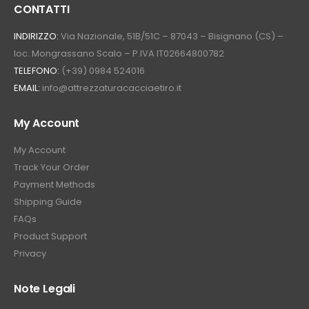
CONTATTI
INDIRIZZO:
Via Nazionale, 51B/51C – 87043 – Bisignano (CS) –
loc. Mongrassano Scalo – P.IVA IT02664800782
TELEFONO:
(+39) 0984 524016
EMAIL:
info@attrezzaturacacciaetiro.it
My Account
My Account
Track Your Order
Payment Methods
Shipping Guide
FAQs
Product Support
Privacy
Note Legali