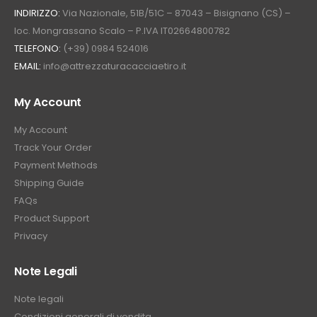
INDIRIZZO:
Via Nazionale, 51B/51C – 87043 – Bisignano (CS) –
loc. Mongrassano Scalo – P.IVA IT02664800782
TELEFONO:
(+39) 0984 524016
EMAIL:
info@attrezzaturacacciaetiro.it
My Account
My Account
Track Your Order
Payment Methods
Shipping Guide
FAQs
Product Support
Privacy
Note Legali
Note legali
Condizioni generali di vendita