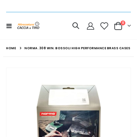
elemen
0
Toggle
Cart
Nav
HOME
NORMA .308 WIN. BOSSOLI HIGH PERFORMANCE BRASS CASES
Vai
alla
fine
della
galleria
di
immagini