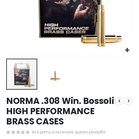
Vai
NORMA .308 Win. Bossoli
all'inizio
della
HIGH PERFORMANCE
galleria
BRASS CASES
di
immagini
Sii il primo a recensire questo prodotto