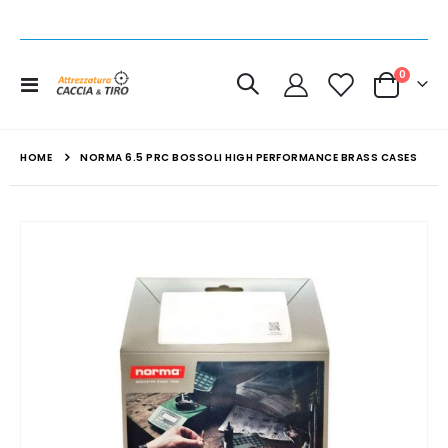
elemen
0
Toggle
Cart
Nav
HOME
NORMA 6.5 PRC BOSSOLI HIGH PERFORMANCE BRASS CASES
Vai
alla
fine
della
galleria
di
immagini