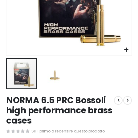
Vai
NORMA 6.5 PRC Bossoli
all'inizio
della
high performance brass
galleria
cases
di
immagini
Sii il primo a recensire questo prodotto