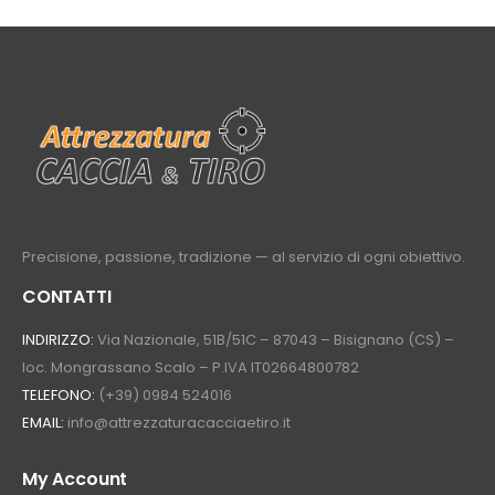
Precisione, passione, tradizione — al servizio di ogni obiettivo.
CONTATTI
INDIRIZZO:
Via Nazionale, 51B/51C – 87043 – Bisignano (CS) –
loc. Mongrassano Scalo – P.IVA IT02664800782
TELEFONO:
(+39) 0984 524016
EMAIL:
info@attrezzaturacacciaetiro.it
My Account