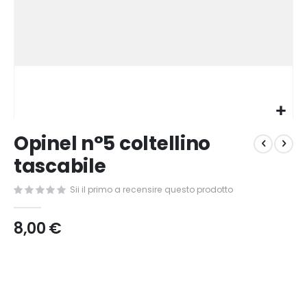
Vai
Opinel n°5 coltellino
all'inizio
della
tascabile
galleria
di
Sii il primo a recensire questo prodotto
immagini
8,00 €