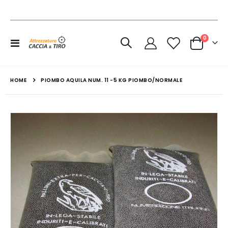
elemen
0
Toggle
Cart
Nav
HOME
PIOMBO AQUILA NUM. 11 -5 KG PIOMBO/NORMALE
Vai
alla
fine
della
galleria
di
immagini