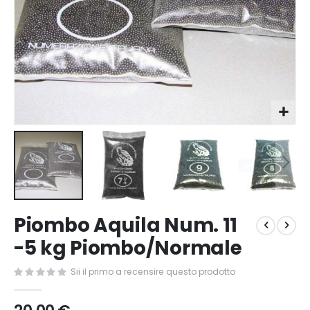
Vai
Piombo Aquila Num. 11
all'inizio
della
-5 kg Piombo/Normale
galleria
di
Sii il primo a recensire questo prodotto
immagini