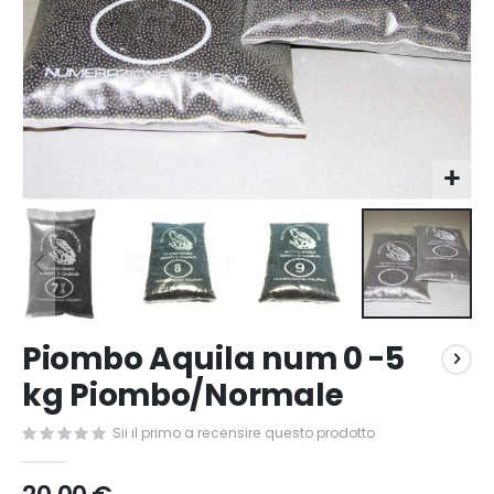
Vai
Piombo Aquila num 0 -5
all'inizio
della
kg Piombo/Normale
galleria
di
Sii il primo a recensire questo prodotto
immagini