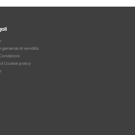
ali
i
 generali di vendita
Condizioni
nd Cookie policy
i