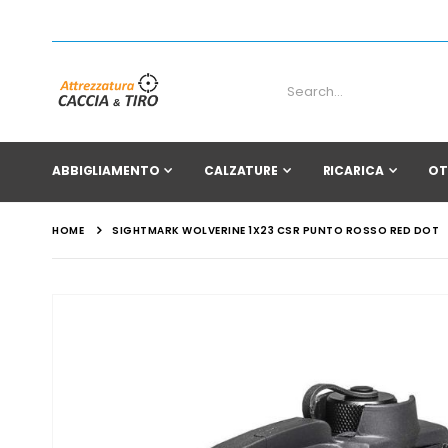
ABBIGLIAMENTO
CALZATURE
RICARICA
OT
HOME
SIGHTMARK WOLVERINE 1X23 CSR PUNTO ROSSO RED DOT
Vai
alla
fine
della
galleria
di