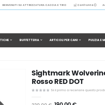
BENVENUTI SU ATTREZZATURA CACCIA E TIRO
Confronta (
)
A
TICHE
BUFFETTERIA
ARTICOLI PER CANI
PULIZIA E
Sightmark Wolverine
Rosso RED DOT
Sii il primo a recensire questo prod
190,00 €