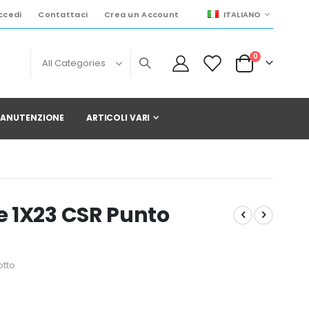
LINGUA
ccedi
Contattaci
Crea un Account
ITALIANO
elementi
0
Cart
 MANUTENZIONE
ARTICOLI VARI
 1X23 CSR Punto
otto