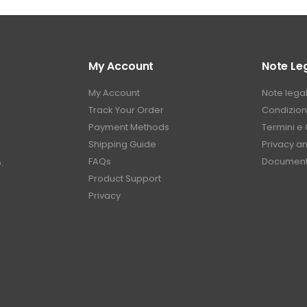
My Account
Note Leg
My Account
Note legal
Track Your Order
Condizioni
Payment Methods
Termini e 
Shipping Guide
Privacy a
FAQs
Document
.
Product Support
Privacy