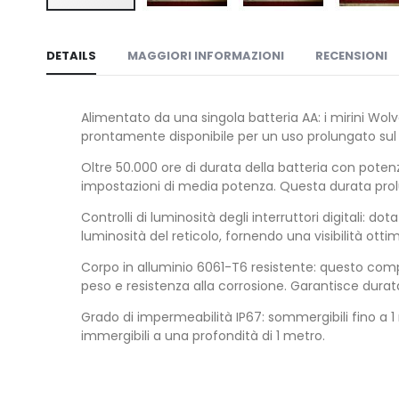
Vai
all'inizio
DETAILS
MAGGIORI INFORMAZIONI
RECENSIONI
della
galleria
di
Alimentato da una singola batteria AA: i mirini Wol
immagini
prontamente disponibile per un uso prolungato su
Oltre 50.000 ore di durata della batteria con potenz
impostazioni di media potenza. Questa durata prolun
Controlli di luminosità degli interruttori digitali: dot
luminosità del reticolo, fornendo una visibilità ottim
Corpo in alluminio 6061-T6 resistente: questo comp
peso e resistenza alla corrosione. Garantisce durat
Grado di impermeabilità IP67: sommergibili fino a 1 m
immergibili a una profondità di 1 metro.