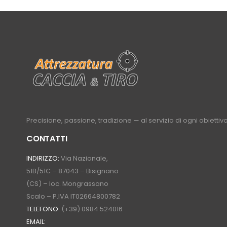
Precisione, passione, tradizione — al servizio di ogni obiettivo
CONTATTI
INDIRIZZO:
Via Nazionale,
51B/51C – 87043 – Bisignano
(CS) – loc. Mongrassano
Scalo – P.IVA IT02664800782
TELEFONO:
(+39) 0984 524016
EMAIL: