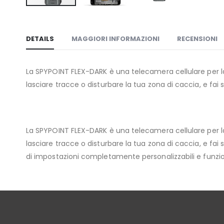
Vai
all'inizio
della
DETAILS
MAGGIORI INFORMAZIONI
RECENSIONI
galleria
di
La SPYPOINT FLEX-DARK è una telecamera cellulare per la
immagini
lasciare tracce o disturbare la tua zona di caccia, e fa
La SPYPOINT FLEX-DARK è una telecamera cellulare per la
lasciare tracce o disturbare la tua zona di caccia, e f
di impostazioni completamente personalizzabili e funzio