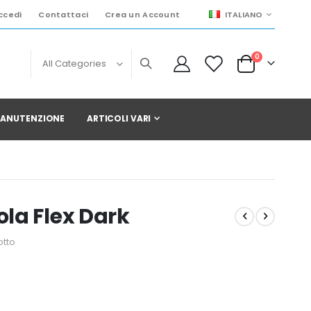
LINGUA
ccedi
Contattaci
Crea un Account
ITALIANO
elementi
0
Cart
 MANUTENZIONE
ARTICOLI VARI
la Flex Dark
otto