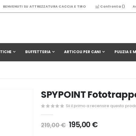
BENVENUTI SU ATTREZZATURA CACCIA E TIRO
Confronta (
)
A
TICHE
BUFFETTERIA
ARTICOLI PER CANI
PULIZIA E
SPYPOINT Fototrappo
Sii il primo a recensire questo prod
195,00 €
219,00 €