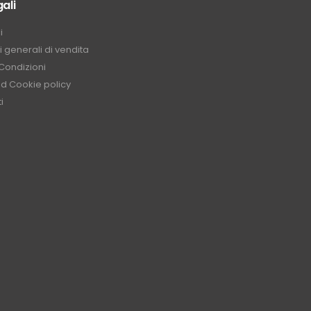
ali
i
 generali di vendita
Condizioni
nd Cookie policy
i