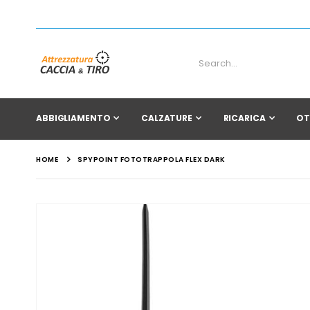
ABBIGLIAMENTO
CALZATURE
RICARICA
OT
HOME
SPYPOINT FOTOTRAPPOLA FLEX DARK
Vai
alla
fine
della
galleria
di