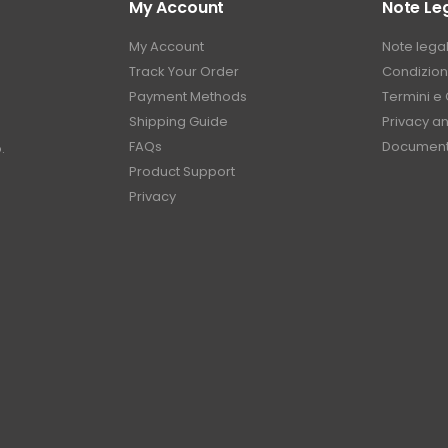
My Account
Note Leg
My Account
Note legal
Track Your Order
Condizioni
Payment Methods
Termini e 
Shipping Guide
Privacy a
FAQs
Document
.
Product Support
Privacy