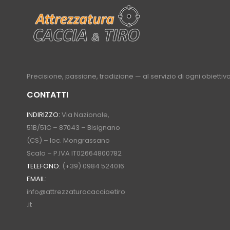
Precisione, passione, tradizione — al servizio di ogni obiettivo
CONTATTI
INDIRIZZO:
Via Nazionale,
51B/51C – 87043 – Bisignano
(CS) – loc. Mongrassano
Scalo – P.IVA IT02664800782
TELEFONO:
(+39) 0984 524016
EMAIL:
info@attrezzaturacacciaetiro
.it