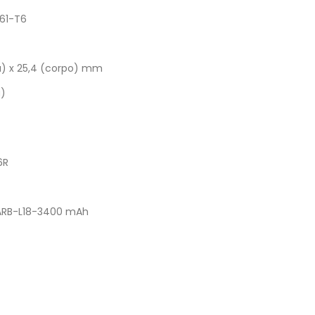
061-T6
ta) x 25,4 (corpo) mm
a)
6R
x ARB-L18-3400 mAh