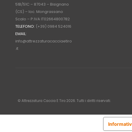
51B/51C – 87043 – Bisignano
(CS) – loc. Mongrassano
Scalo – P.IVA IT02664800782
TELEFONO:
(+39) 0984 524016
EMAIL:
info@attrezzaturacacciaetiro
.it
© Attrezzatura Caccia E Tiro 2026. Tutti i diritti riservati.
Informativ