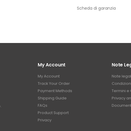
Scheda di garanzia
My Account
Note Leg
My Account
Note legal
Track Your Order
Condizioni
Payment Methods
Termini e 
Shipping Guide
Privacy a
FAQs
Document
.
Product Support
Privacy