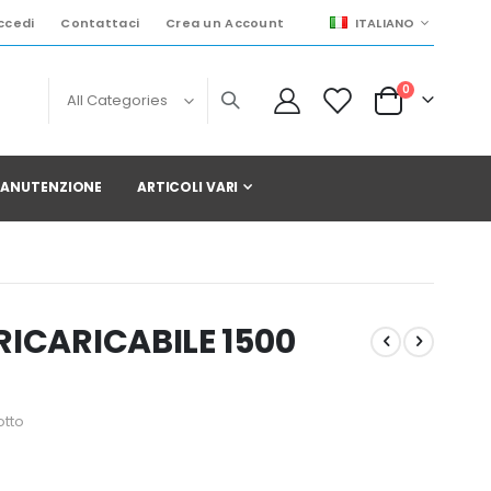
LINGUA
ccedi
Contattaci
Crea un Account
ITALIANO
elementi
0
Cart
 MANUTENZIONE
ARTICOLI VARI
RICARICABILE 1500
otto