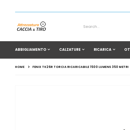
ABBIGLIAMENTO
CALZATURE
RICARICA
OT
HOME
FENIX TK26R TORCIA RICARICABILE 1500 LUMENS 350 METRI
Vai
alla
fine
della
galleria
di