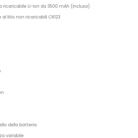
 ricaricabile Li-Ion da 3500 mAh (inclusa)
l litio non ricaricabili CR123
e
e
en
ello della batteria
a variabile