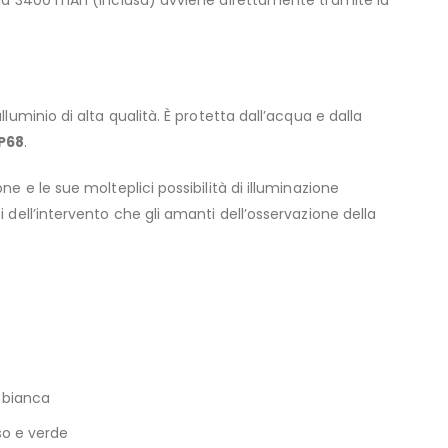
on da 3400 mAh (inclusa) avviene direttamente tramite la
lluminio di alta qualità. È protetta dall’acqua e dalla
IP68
.
one e le sue molteplici possibilità di illuminazione
i dell’intervento che gli amanti dell’osservazione della
 bianca
so e verde