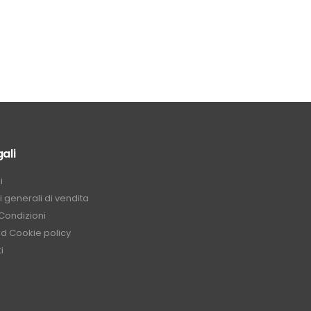
ali
i
 generali di vendita
Condizioni
nd Cookie policy
i