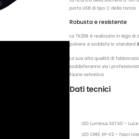
La ricarica della batteria Li-I
porta USB di tipo C della torcia.
Robusta e resistente
La TK26R è realizzata in lega di a
polvere e soddisfa lo standard
La sua alta qualità di fabbricazi
soddisferanno sia i professionist
fauna selvatica.
Dati tecnici
LED Luminus SST40 – Luce
LED CREE XP-E2 – fasci ros