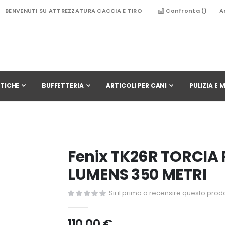
BENVENUTI SU ATTREZZATURA CACCIA E TIRO
Confronta (
)
A
TICHE
BUFFETTERIA
ARTICOLI PER CANI
PULIZIA E
Fenix TK26R TORCIA 
LUMENS 350 METRI
Sii il primo a recensire questo prod
110,00 €