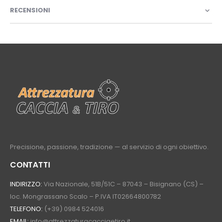
RECENSIONI
Precisione, passione, tradizione — al servizio di ogni obiettivo.
CONTATTI
INDIRIZZO:
Via Nazionale, 51B/51C – 87043 – Bisignano (CS) –
loc. Mongrassano Scalo – P.IVA IT02664800782
TELEFONO:
(+39) 0984 524016
EMAIL:
info@attrezzaturacacciaetiro.it