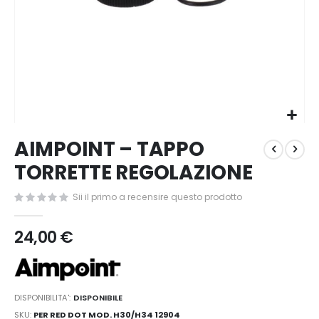
Vai
AIMPOINT – TAPPO
all'inizio
della
TORRETTE REGOLAZIONE
galleria
di
Sii il primo a recensire questo prodotto
immagini
24,00 €
DISPONIBILITA':
DISPONIBILE
SKU
PER RED DOT MOD. H30/H34 12904