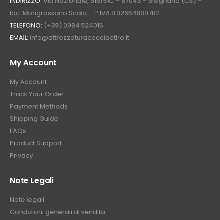
INDIRIZZO:
Via Nazionale, 51B/51C – 87043 – Bisignano (CS) –
loc. Mongrassano Scalo – P.IVA IT02664800782
TELEFONO:
(+39) 0984 524016
EMAIL:
info@attrezzaturacacciaetiro.it
My Account
My Account
Track Your Order
Payment Methods
Shipping Guide
FAQs
Product Support
Privacy
Note Legali
Note legali
Condizioni generali di vendita