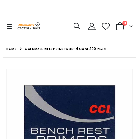
elemen
0
Toggle
Cart
Nav
HOME
CCI SMALL RIFLE PRIMERS BR-4 CONF.100 PEZZI
Vai
alla
fine
della
galleria
di
immagini