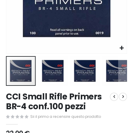
Vai
CCI Small Rifle Primers
all'inizio
della
BR-4 conf.100 pezzi
galleria
di
Sii il primo a recensire questo prodotto
immagini