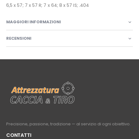
6,5 x 57; 7 x 57 R; 7 x 64; 8 x 57 IS; .404
MAGGIORI INFORMAZIONI
RECENSIONI
Precisione, passione, tradizione — al servizio di ogni obiettivo.
CONTATTI