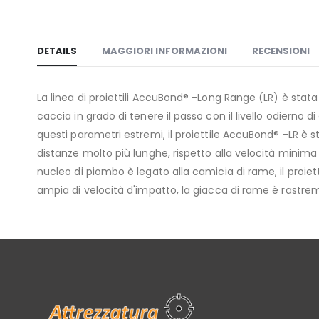
di
immagini
DETAILS
MAGGIORI INFORMAZIONI
RECENSIONI
La linea di proiettili AccuBond® -Long Range (LR) è stata
caccia in grado di tenere il passo con il livello odierno di
questi parametri estremi, il proiettile AccuBond® -LR è
distanze molto più lunghe, rispetto alla velocità minima d'
nucleo di piombo è legato alla camicia di rame, il proie
ampia di velocità d'impatto, la giacca di rame è rastrem