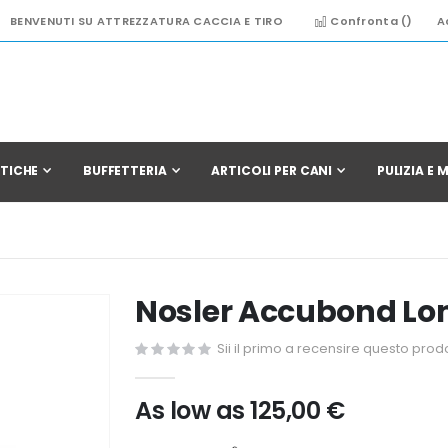
BENVENUTI SU ATTREZZATURA CACCIA E TIRO
Confronta (
)
A
TICHE
BUFFETTERIA
ARTICOLI PER CANI
PULIZIA E
Nosler Accubond Lo
Sii il primo a recensire questo prod
As low as
125,00 €