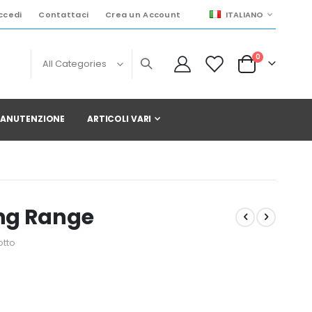
LINGUA
ccedi
Contattaci
Crea un Account
ITALIANO
elementi
0
Cart
 MANUTENZIONE
ARTICOLI VARI
ng Range
otto