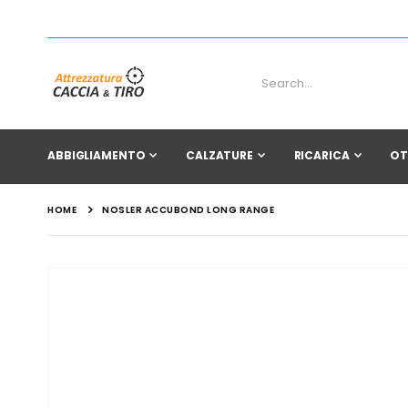
ABBIGLIAMENTO
CALZATURE
RICARICA
OT
HOME
NOSLER ACCUBOND LONG RANGE
Vai
alla
fine
della
galleria
di