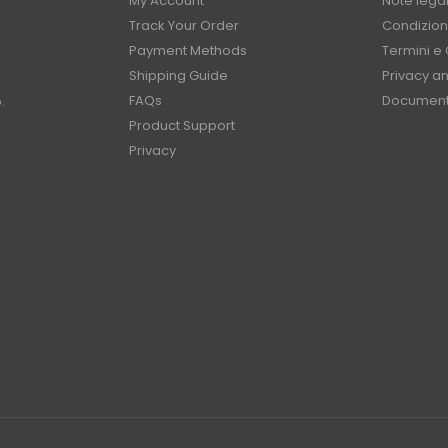
My Account
Note legal
Track Your Order
Condizioni
Payment Methods
Termini e 
Shipping Guide
Privacy a
FAQs
Document
.
Product Support
Privacy