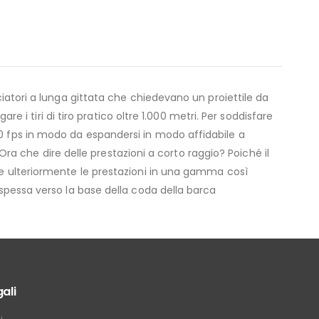
ciatori a lunga gittata che chiedevano un proiettile da
re i tiri di tiro pratico oltre 1.000 metri. Per soddisfare
00 fps in modo da espandersi in modo affidabile a
 Ora che dire delle prestazioni a corto raggio? Poiché il
ere ulteriormente le prestazioni in una gamma così
 spessa verso la base della coda della barca
ali