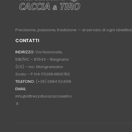
Precisione, passione, tradizione — al servizio di ogni obiettivo
CONTATTI
INDIRIZZO:
Via Nazionale,
51B/51C – 87043 – Bisignano
(CS) – loc. Mongrassano
Scalo – P.IVA IT02664800782
TELEFONO:
(+39) 0984 524016
EMAIL:
info@attrezzaturacacciaetiro
.it