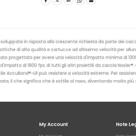
 sviluppata in risposta alla crescente richiesta da parte dei cac
 ottiche di alta qualità e cartucce ad altissima velocità per allunga
 stato progettato per avere una velocità d'impatto minima di 13
impatto di 1800 fps di tutti gli altri proiettili da caccia Nosler®.
ttile AccuBond®-LR può resistere a velocità estreme. Per assist
ata, il che significa che è sottile al naso, diventando molto più
My Account
Note Leg