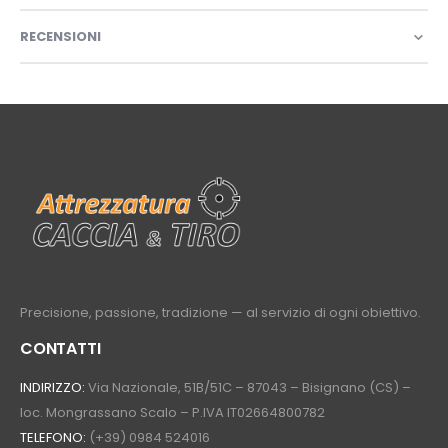
RECENSIONI
Precisione, passione, tradizione — al servizio di ogni obiettivo.
CONTATTI
INDIRIZZO:
Via Nazionale, 51B/51C – 87043 – Bisignano (CS) –
loc. Mongrassano Scalo – P.IVA IT02664800782
TELEFONO:
(+39) 0984 524016