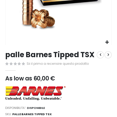
Vai
palle Barnes Tipped TSX
all'inizio
della
Sii il primo a recensire questo prodotto
galleria
di
immagini
As low as
60,00 €
DISPONIBILITA':
DISPONIBILE
SKU
PALLE BARNES TIPPED TSX