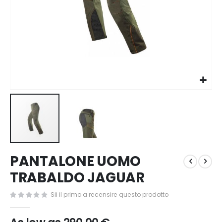
Vai
PANTALONE UOMO
all'inizio
della
TRABALDO JAGUAR
galleria
di
Sii il primo a recensire questo prodotto
immagini