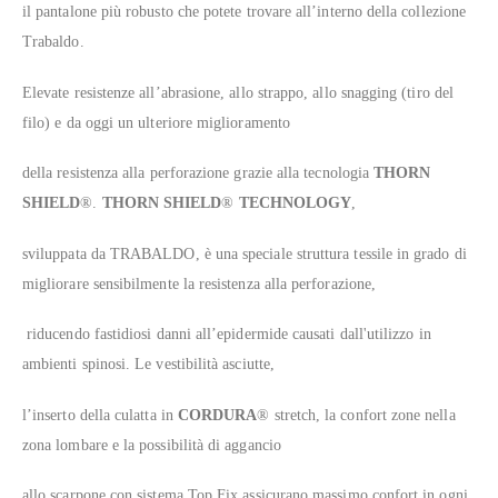
il pantalone più robusto che potete trovare all’interno della collezione
Trabaldo.
Elevate resistenze all’abrasione, allo strappo, allo snagging (tiro del
filo) e da oggi un ulteriore miglioramento
della resistenza alla perforazione grazie alla tecnologia
THORN
SHIELD
®.
THORN SHIELD
®
TECHNOLOGY
,
sviluppata da TRABALDO, è una speciale struttura tessile in grado di
migliorare sensibilmente la resistenza alla perforazione,
riducendo fastidiosi danni all’epidermide causati dall'utilizzo in
ambienti spinosi. Le vestibilità asciutte,
l’inserto della culatta in
CORDURA
® stretch, la confort zone nella
zona lombare e la possibilità di aggancio
allo scarpone con sistema Top Fix assicurano massimo confort in ogni