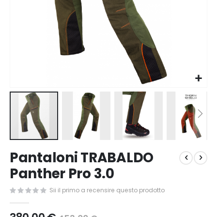
Vai
Pantaloni TRABALDO
all'inizio
della
Panther Pro 3.0
galleria
di
Sii il primo a recensire questo prodotto
immagini