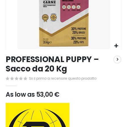
Vai
PROFESSIONAL PUPPY –
all'inizio
della
Sacco da 20 Kg
galleria
di
Sii il primo a recensire questo prodotto
immagini
As low as
53,00 €