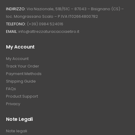
INDIRIZZO:
Via Nazionale, 51B/51C – 87043 – Bisignano (CS) –
loc. Mongrassano Scalo – P.IVA IT02664800782
TELEFONO:
(+39) 0984 524016
EMAIL:
info@attrezzaturacacciaetiro.it
My Account
My Account
Track Your Order
Payment Methods
Shipping Guide
FAQs
Product Support
Privacy
Note Legali
Note legali