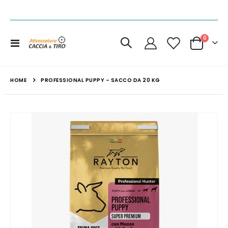
elemen
0
Toggle
Cart
Nav
HOME
PROFESSIONAL PUPPY – SACCO DA 20 KG
Vai
alla
fine
della
galleria
di
immagini