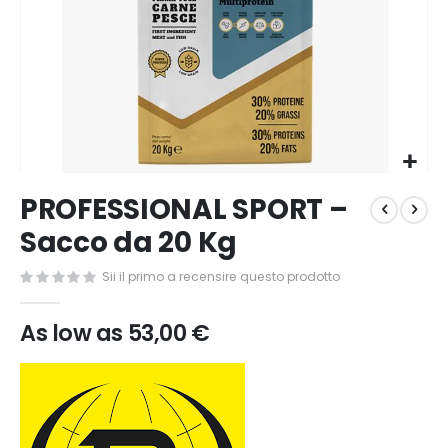
Vai
PROFESSIONAL SPORT –
all'inizio
della
Sacco da 20 Kg
galleria
di
Sii il primo a recensire questo prodotto
immagini
As low as
53,00 €