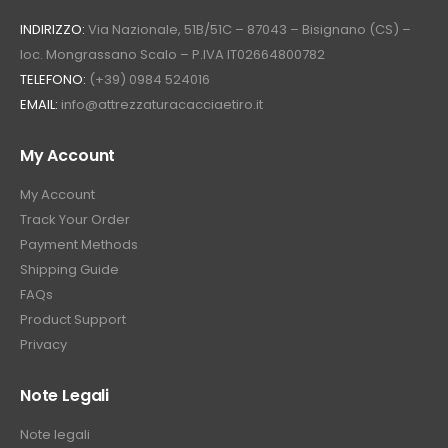
INDIRIZZO:
Via Nazionale, 51B/51C – 87043 – Bisignano (CS) –
loc. Mongrassano Scalo – P.IVA IT02664800782
TELEFONO:
(+39) 0984 524016
EMAIL:
info@attrezzaturacacciaetiro.it
My Account
My Account
Track Your Order
Payment Methods
Shipping Guide
FAQs
Product Support
Privacy
Note Legali
Note legali